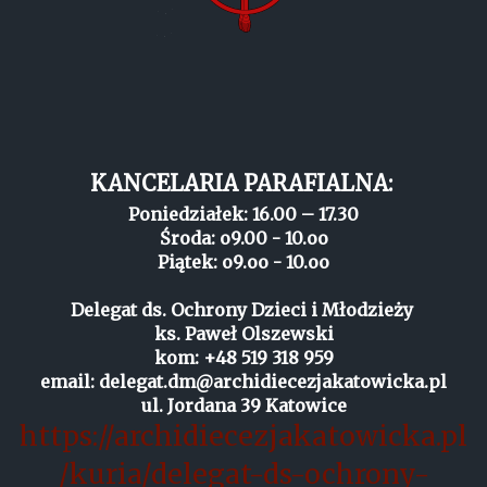
KANCELARIA PARAFIALNA:
Poniedziałek: 16.00 – 17.30
Środa: o9.00 - 10.oo
Piątek: o9.oo - 10.oo
Delegat ds. Ochrony Dzieci i Młodzieży
ks. Paweł Olszewski
kom: +48 519 318 959
email: delegat.dm@archidiecezjakatowicka.pl
ul. Jordana 39 Katowice
https://archidiecezjakatowicka.pl
/kuria/delegat-ds-ochrony-