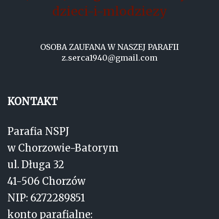
dzieci-i-mlodziezy
OSOBA ZAUFANA W NASZEJ PARAFII
z.serca1940@gmail.com
KONTAKT
Parafia NSPJ
w Chorzowie-Batorym
ul. Długa 32
41-506 Chorzów
NIP: 6272289851
konto parafialne: